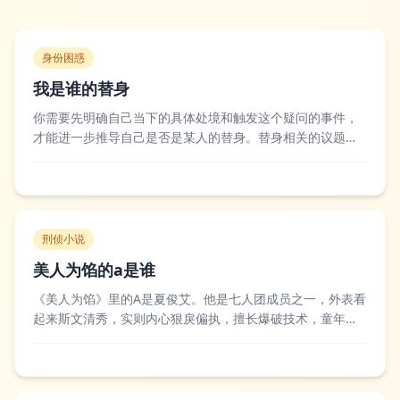
身份困惑
我是谁的替身
你需要先明确自己当下的具体处境和触发这个疑问的事件，
才能进一步推导自己是否是某人的替身。替身相关的议题常
见于影视创作、亲密关系猜忌或者心理层面的自我认同困
扰，比如在部分情感关系中，一方可能因为将伴侣投射在他
人身上，让对方产生自己是替身的错觉，又或者在虚构剧情
里，角色被设定为他人的复刻替身。目前并没有...
刑侦小说
美人为馅的a是谁
《美人为馅》里的A是夏俊艾。他是七人团成员之一，外表看
起来斯文清秀，实则内心狠戾偏执，擅长爆破技术，童年经
历让他扭曲了性格，对韩沉等人抱有强烈的敌意，多次参与
作案，是团队里的重要战力之一。不少读者和观众都对他复
杂的形象印象深刻，有人觉得他的悲剧性源于原生家庭的伤
害，也有人批判他为了报复而伤及无辜的行...