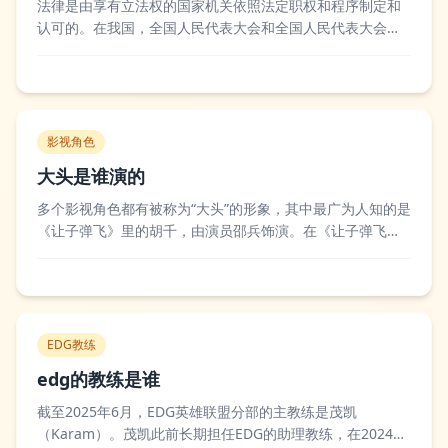
法律是由享有立法权的国家机关依照法定职权和程序制定和
认可的。在我国，全国人民代表大会和全国人民代表大会常
务委员会行使国家立法权，负责制定和修改刑事、民事、国
家机构的和其他的基本法律，国务院可以根据宪法和法律制
定行政法规，地方各级人大及其常委会也可以在不同宪法、
法律、行政法规相抵触的前提下制定地方性法...
影视角色
大头是谁演的
多个影视角色都有被称为“大头”的形象，其中最广为人知的是
《让子弹飞》里的胡千，由演员邵兵饰演。在《让子弹飞》
中，胡千作为黄四郎的手下，性格狡黠狠辣，因为外形和角
色定位被观众戏称为“大头”，邵兵通过硬朗的外形和细腻的演
技，将这个反派配角塑造得极具记忆点，除此之外，《士兵
突击》里的薛林也被部分观众叫做大...
EDG教练
edg的教练是谁
截至2025年6月，EDG英雄联盟分部的主教练是茂凯
（Karam）。茂凯此前长期担任EDG的助理教练，在2024年