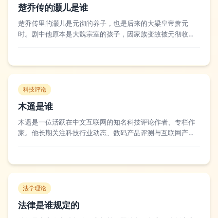
楚乔传的灏儿是谁
楚乔传里的灏儿是元彻的养子，也是后来的大梁皇帝萧元
时。剧中他原本是大魏宗室的孩子，因家族变故被元彻收
养，之后在大梁权臣的运作下回到大梁继承皇位，全程在楚
乔的助力下逐步成长，没有被权力腐蚀，始终保持着仁善的
本心。不少观众认为这个角色前期戏份不多但存在感不低，
他的存在也推动了楚乔和元彻的合作剧情，后续的...
科技评论
木遥是谁
木遥是一位活跃在中文互联网的知名科技评论作者、专栏作
家。他长期关注科技行业动态、数码产品评测与互联网产业
发展，曾在多家主流科技媒体开设专栏，以客观犀利的分析
和通俗易懂的解读风格收获大量读者关注，内容覆盖智能手
机、人工智能、互联网商业等多个热门领域。行业内和读者
都认可他对科技趋势的敏锐判断，不少他早年...
法学理论
法律是谁规定的