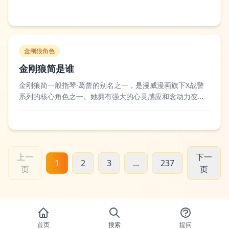
赛季正式接过主教练一职，他跟随队伍经历了LPL夏季赛、全
球总决赛等多项赛事，在战术布置和选手心态调整上都有着
较为成熟的经验，帮助队伍稳定了联赛中游到上游的竞技水
平。电竞圈内对于茂凯的评价...
金刚狼角色
金刚狼简是谁
金刚狼简一般指琴·葛蕾的别名之一，是漫威漫画旗下X战警
系列的核心角色之一。她拥有强大的心灵感应和念动力变种
能力，曾被金刚狼多次从失控的状态中拯救，也在部分剧情
里以“金刚狼”作为代号行动，因此被部分粉丝称为金刚狼简，
她也是漫威宇宙中最强大的心灵能力者之一。不少读者和影
评人都认为琴·葛蕾的悲剧性命运和她...
上一
下一
1
2
3
...
237
页
页
首页
搜索
提问