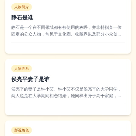
人物简介
静石是谁
静石是一个在不同领域都有被使用的称呼，并非特指某一位
固定的公众人物，常见于文化圈、收藏界以及部分小众创作
者群体中。其中较为知名的一位静石是国内的青年玉石鉴赏
与创作者，他长期专注于和田玉的设计与雕刻，曾参与过多
项民间玉石文化推广活动，还在短视频平台分享过不少玉石
鉴赏的干货内容，积累了一定的粉丝基础。也...
人物关系
侯亮平妻子是谁
侯亮平的妻子是钟小艾。钟小艾不仅是侯亮平的大学同学，
两人也是在大学期间相恋结婚，她同样出身于高干家庭，自
身能力出众，在剧中担任中纪委某室副主任，是侯亮平在反
腐工作中非常重要的精神后盾和事业帮手，多次在侯亮平遇
到困境时给予支持。观众和剧评人普遍认为钟小艾是一个冷
静睿智、有格局的女性角色，她既维护了家庭...
影视角色